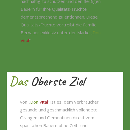
nachhaltig zu schützen und den fleißigen
Bauern für Ihre Qualitäts-Früchte
dementsprechend zu entlohnen. Diese
Qualitäts-Früchte vertreibt die Familie
Bernauer exklusiv unter der Marke „
Don
Vital
“.
Das
Oberste Ziel
von „
Don
Vital
“ ist es, dem Verbraucher
gesunde und geschmacklich vollendete
Orangen und Clementinen direkt vom
spanischen Bauern ohne Zeit- und