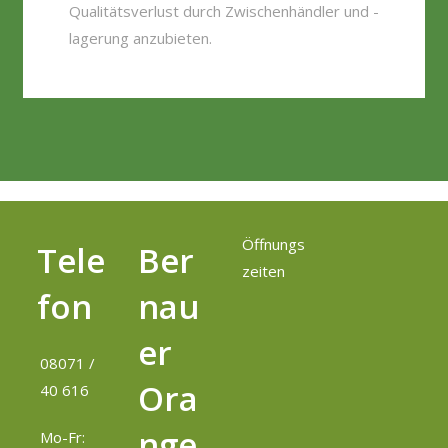
Qualitätsverlust durch Zwischenhändler und -
lagerung anzubieten.
Öffnungs
Tele
Ber
zeiten
Fon
Nau
Er
08071 /
Ora
40 616
Nge
Mo-Fr: